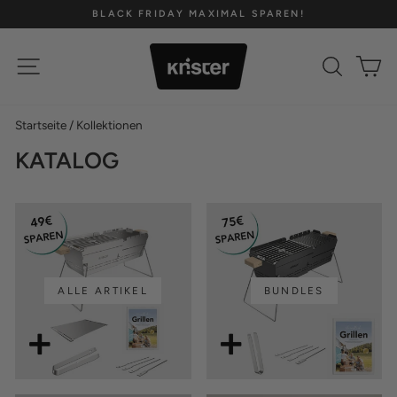
Direkt
BLACK FRIDAY MAXIMAL SPAREN!
zum
Pause
Inhalt
Diashow
SEITENNAVIGATION
SUCH
E
Startseite
/
Kollektionen
KATALOG
ALLE ARTIKEL
BUNDLES