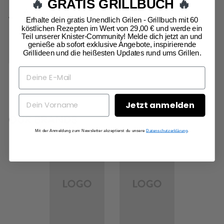
🔥
GRATIS GRILLBUCH
🔥
WILLST DU SCHON
GEHEN?
Erhalte dein gratis Unendlich Grilen - Grillbuch mit 60
köstlichen Rezepten im Wert von 29,00 € und werde ein
Teil unserer Knister-Community! Melde dich jetzt an und
genieße ab sofort exklusive Angebote, inspirierende
Grillideen und die heißesten Updates rund ums Grillen.
Jetzt anmelden
OUR BRANDS
Mit der Anmeldung zum Newsletter akzeptierst du unsere
Datenschutzerklärung
.