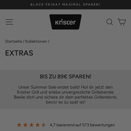
Direkt
BLACK FRIDAY MAXIMAL SPAREN!
zum
Pause
Inhalt
Diashow
SEITENNAVIGATION
SUCH
E
Startseite
/
Kollektionen
/
EXTRAS
BIS ZU 89€ SPAREN!
Unser Summer Sale endet bald! Hol dir jetzt den
Knister Grill und erlebe unvergessliche Grillabende.
Beeile dich und sichere dir dein perfektes Grillerlebnis,
bevor es zu spät ist!
4,7
basierend auf
573
bewertungen