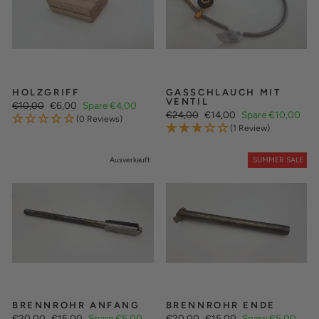
HOLZGRIFF
GASSCHLAUCH MIT
VENTIL
Normaler
Sonderpreis
€10,00
€6,00
Spare €4,00
Normaler
Sonderpreis
Preis
€24,00
€14,00
Spare €10,00
(0 Reviews)
Preis
(1 Review)
Ausverkauft
SUMMER SALE
BRENNROHR ANFANG
BRENNROHR ENDE
Normaler
Sonderpreis
Normaler
Sonderpreis
€20,00
€15,00
Spare €5,00
€20,00
€15,00
Spare €5,00