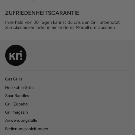
ZUFRIEDENHEITSGARANTIE
Innerhalb von 30 Tagen kannst du uns den Grill unbenutzt
zurückschicken oder in ein anderes Modell umtauschen.
Gas Grills
Holzkohle Grills
770
770
Bewertungen
Bewertungen
Spar Bundles
Grill Zubehör
4,45
4,45
rating
rating
197
197
bewertungen
bewertungen
Grillmagazin
Anwendungsfälle
Bedienungsanleitungen