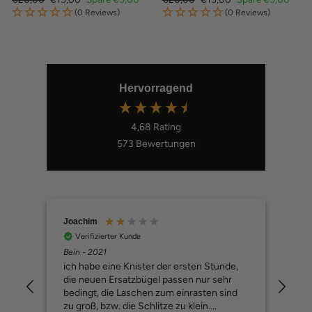
Preis
Preis
(0 Reviews)
(0 Reviews)
Hervorragend
4,68
Rating
573
Bewertungen
Joachim
Bru
Verifizierter Kunde
V
Bein - 2021
Unen
ich habe eine Knister der ersten Stunde,
Ama
die neuen Ersatzbügel passen nur sehr
cho
bedingt, die Laschen zum einrasten sind
zu groß, bzw. die Schlitze zu klein....