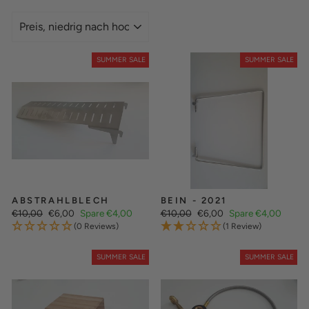
SORTIEREN
SUMMER SALE
SUMMER SALE
ABSTRAHLBLECH
BEIN - 2021
Normaler
Sonderpreis
Normaler
Sonderpreis
€10,00
€6,00
Spare €4,00
€10,00
€6,00
Spare €4,00
Preis
Preis
(0 Reviews)
(1 Review)
SUMMER SALE
SUMMER SALE