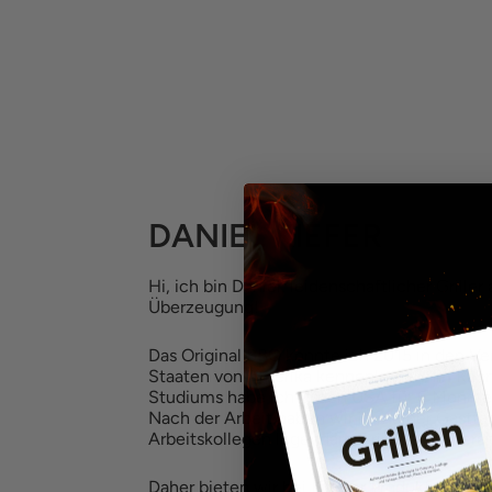
DANIEL KIEFER
Hi, ich bin Daniel, leidenschaftlicher Griller
Überzeugung!
Das Original BBQ konnte ich 2015 in den Ve
Staaten von Amerika kennenlernen. Im Ra
Studiums habe ich in den USA für 6 Monate 
Nach der Arbeit haben wir in meiner Gastfa
Arbeitskollegen legendäre Grillabende veran
Daher bieten wir bei Knister Produkte rund u