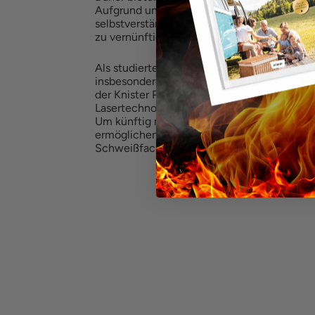
Aufgrund unserer Leidenschaft für das Grille
selbstverständlich erstklassige Qualität Ma
zu vernünftigen Preisen anzubieten.
Als studierter Ingenieur und privater Hobbyb
insbesondere für die Produktentwicklung u
der Knister Produkte zuständig. Besonders d
Lasertechnologie war der Schwerpunkt mei
Um künftig noch coolere Grillerlebnisse für
ermöglichen ist eine zusätzliche Weiterbil
Schweißfachingenieur für die Zukunft gepl