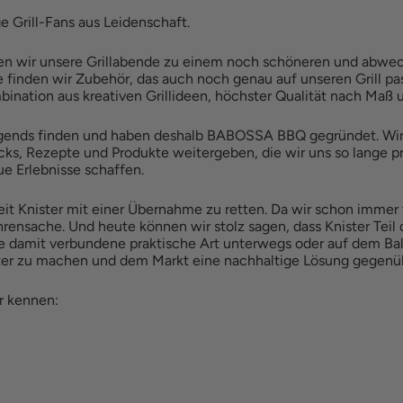
e Grill-Fans aus Leidenschaft.
en wir unsere Grillabende zu einem noch schöneren und abwec
e finden wir Zubehör, das auch noch genau auf unseren Grill p
ination aus kreativen Grillideen, höchster Qualität nach Maß 
irgends finden und haben deshalb BABOSSA BBQ gegründet. Wi
icks, Rezepte und Produkte weitergeben, die wir uns so lange pr
ue Erlebnisse schaffen.
eit Knister mit einer Übernahme zu retten. Da wir schon imme
rensache. Und heute können wir stolz sagen, dass Knister Teil
die damit verbundene praktische Art unterwegs oder auf dem Bal
er zu machen und dem Markt eine nachhaltige Lösung gegenübe
r kennen: