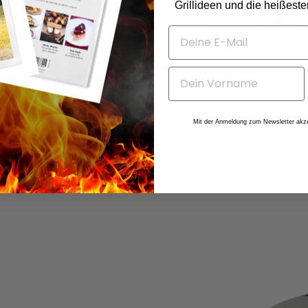
Grillideen und die heißest
n ist es für uns
de in Germany
astler bin ich
nd Produktion
ie
nes Studiums.
 euch zu
Mit der Anmeldung zum Newsletter akze
dung zum
ant!