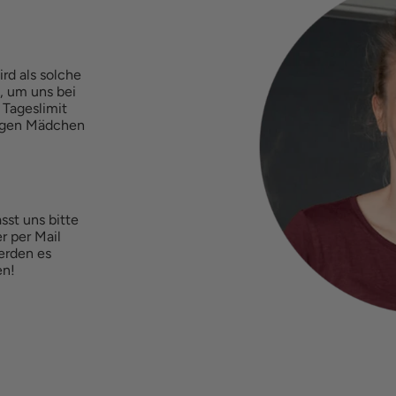
rd als solche
t, um uns bei
 Tageslimit
agen Mädchen
sst uns bitte
r per Mail
erden es
en!