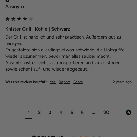
Anonym
Knister Grill | Kohle | Schwarz
Der Grill ist handlich und sehr praktisch. Außerdem gut zu 
reinigen. 

Es gestalete sich allerdings etwas schwierig, die Holzgriffe 
wieder abzunehmen, bevor man alles sauber macht.

Ansonten ist er leicht zu transportieren und zu verstauen 
sowie schenll auf- und wieder abgebaut.
Was this review helpful?
Yes
Report
Share
2 years ago
770
770
Bewertungen
Bewertungen
4,45
4,45
rating
rating
197
197
bewertungen
bewertungen
1
2
3
4
5
6
...
20