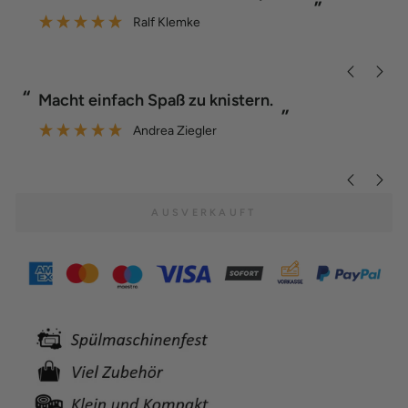
”
Anonym
“
“
Der Grill funktioniert wirklich prima.
”
Ralf Klemke
AUSVERKAUFT