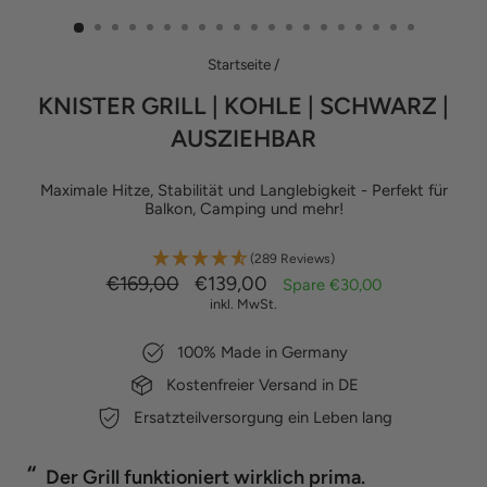
ES
Startseite
/
KNISTER GRILL | KOHLE | SCHWARZ |
AUSZIEHBAR
Maximale Hitze, Stabilität und Langlebigkeit - Perfekt für
Balkon, Camping und mehr!
(289 Reviews)
Normaler
Sonderpreis
€169,00
€139,00
Spare €30,00
Preis
inkl. MwSt.
100% Made in Germany
Kostenfreier Versand in DE
Ersatzteilversorgung ein Leben lang
“
“
Macht ordentlich Hitze und Spaß.