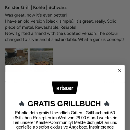
Knister Grill | Kohle | Schwarz
Was great, now it's even better!

I have an old version (black, simple). It's great, really. Solid 
piece of metal. Rewashable. Reliable!

Now I gifted a friend with the updated version. The colour 
changed to silver and it's extendable. What a genius concept!
Was this review helpful?
Yes
Report
Share
4 months ago
🔥
GRATIS GRILLBUCH
🔥
Erhalte dein gratis Unendlich Grilen - Grillbuch mit 60
köstlichen Rezepten im Wert von 29,00 € und werde ein
MGB
Teil unserer Knister-Community! Melde dich jetzt an und
genieße ab sofort exklusive Angebote, inspirierende