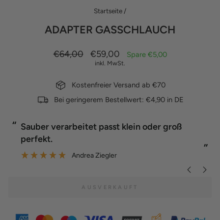
Startseite
/
ADAPTER GASSCHLAUCH
Normaler
Sonderpreis
€64,00
€59,00
Spare €5,00
Preis
inkl. MwSt.
Kostenfreier Versand ab €70
Bei geringerem Bestellwert: €4,90 in DE
“
“
Sauber verarbeitet passt klein oder groß
perfekt.
”
”
Andrea Ziegler
AUSVERKAUFT