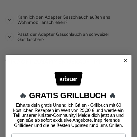
Kann ich den Adapter Gasschlauch außen ans
Wohnmobil anschließen?
Passt der Adapter Gasschlauch an schweizer
Gasflaschen?
WIRD OFT ZUSAMMEN GEKAUFT MIT
Ausverkauft
🔥
GRATIS GRILLBUCH
🔥
Erhalte dein gratis Unendlich Grilen - Grillbuch mit 60
köstlichen Rezepten im Wert von 29,00 € und werde ein
Teil unserer Knister-Community! Melde dich jetzt an und
genieße ab sofort exklusive Angebote, inspirierende
Grillideen und die heißesten Updates rund ums Grillen.
ADAPTER
GASSCHLAUCH