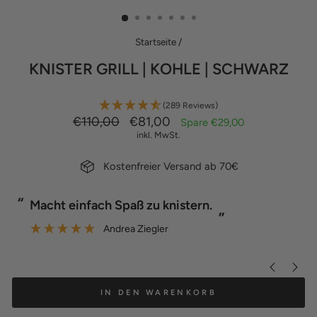
ES
Startseite
/
KNISTER GRILL | KOHLE | SCHWARZ
(289 Reviews)
Normaler
Sonderpreis
€110,00
€81,00
Spare €29,00
Preis
inkl. MwSt.
Kostenfreier Versand ab 70€
“
“
Macht einfach Spaß zu knistern.
”
Andrea Ziegler
”
IN DEN WARENKORB