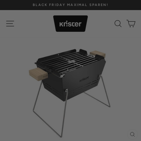
Direkt
BLACK FRIDAY MAXIMAL SPAREN!
zum
Pause
Inhalt
Diashow
SEITENNAVIGATION
SUCH
E
SCH