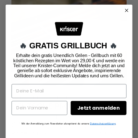
🔥
GRATIS GRILLBUCH
🔥
Erhalte dein gratis Unendlich Grilen - Grillbuch mit 60
köstlichen Rezepten im Wert von 29,00 € und werde ein
Teil unserer Knister-Community! Melde dich jetzt an und
genieße ab sofort exklusive Angebote, inspirierende
Grillideen und die heißesten Updates rund ums Grillen.
LANGLEBIGKEIT PUR
DEUTSCHE PRODUKTION
Jetzt anmelden
Alle Knister Grills werden mit
höchstem
Qualitätsstandard
in Deutschland gefertigt. Solide
Mit der Anmeldung zum Newsletter akzeptierst du unsere
Datenschutzerklärung
.
Materialien, innovative Beschichtungen und
perfekte
Verarbeitung
machen deinen Knister Grill ewig haltbar.