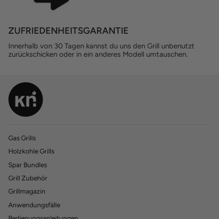
ZUFRIEDENHEITSGARANTIE
Innerhalb von 30 Tagen kannst du uns den Grill unbenutzt
zurückschicken oder in ein anderes Modell umtauschen.
Gas Grills
Holzkohle Grills
770
770
Bewertungen
Bewertungen
Spar Bundles
Grill Zubehör
4,45
4,45
rating
rating
197
197
bewertungen
bewertungen
Grillmagazin
Anwendungsfälle
Bedienungsanleitungen