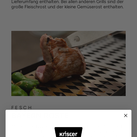
Lieferumfang enthalten. Bei allen anderen Grills sind der
große Fleischrost und der kleine Gemüserost enthalten.
FESCH
BAYERN ROSTE
Mit unseren Bayern Rosten - in groß (Fleisch-Rost) und
klein (Gemüse Rost) verfügbar - zaubert man ganz