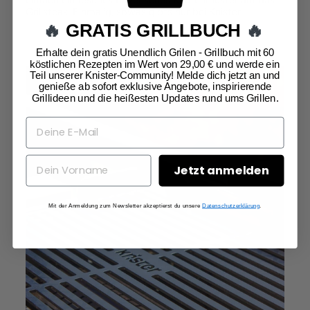
einfach ein fesches Bayerisches Rautenmuster auf das
Grillsteak. Einmalig, sowas gibts nur bei Knister.
🔥
GRATIS GRILLBUCH
🔥
Erhalte dein gratis Unendlich Grilen - Grillbuch mit 60
köstlichen Rezepten im Wert von 29,00 € und werde ein
Teil unserer Knister-Community! Melde dich jetzt an und
genieße ab sofort exklusive Angebote, inspirierende
Grillideen und die heißesten Updates rund ums Grillen.
Jetzt anmelden
Mit der Anmeldung zum Newsletter akzeptierst du unsere
Datenschutzerklärung
.