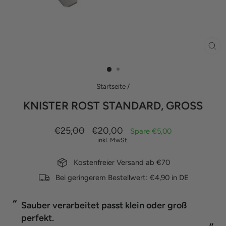
SCH
ES
Startseite
/
KNISTER ROST STANDARD, GROSS
Normaler
Sonderpreis
€25,00
€20,00
Spare €5,00
Preis
inkl. MwSt.
Kostenfreier Versand ab €70
Bei geringerem Bestellwert: €4,90 in DE
“
“
Sauber verarbeitet passt klein oder groß
perfekt.