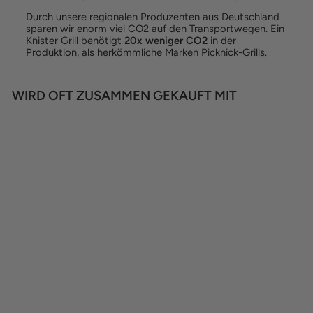
Durch unsere regionalen Produzenten aus Deutschland
sparen wir enorm viel CO2 auf den Transportwegen. Ein
Knister Grill benötigt
20x weniger CO2
in der
Produktion, als herkömmliche Marken Picknick-Grills.
WIRD OFT ZUSAMMEN GEKAUFT MIT
SUMMER SALE
KNISTER ROST
STANDARD, GROSS
Normaler
Sonderpreis
€25,00
€20,00
Preis
Spare €5,00
(0 Reviews)