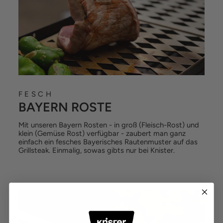
FESCH
BAYERN ROSTE
Mit unseren Bayern Rosten - in groß (Fleisch-Rost) und
klein (Gemüse Rost) verfügbar - zaubert man ganz
einfach ein fesches Bayerisches Rautenmuster auf das
Grillsteak. Einmalig, sowas gibts nur bei Knister.