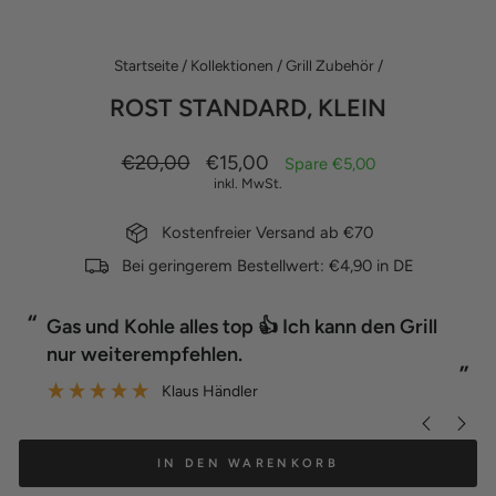
ES
Startseite
/
Kollektionen
/
Grill Zubehör
/
ROST STANDARD, KLEIN
Normaler
Sonderpreis
€20,00
€15,00
Spare €5,00
Preis
inkl. MwSt.
Kostenfreier Versand ab €70
Bei geringerem Bestellwert: €4,90 in DE
“
“
Top Qualität und erweitert die
Möglichkeiten noch mal enorm.
”
”
detlev mathia
IN DEN WARENKORB