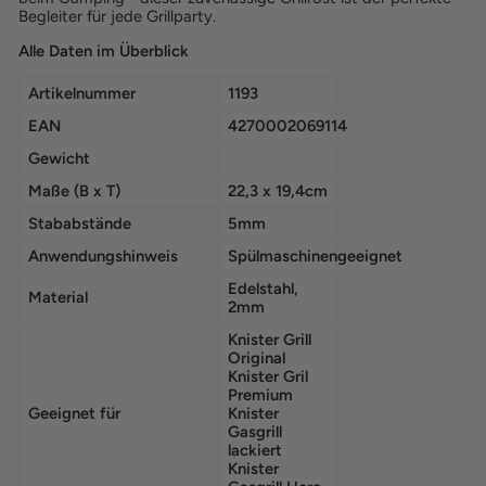
Begleiter für jede Grillparty.
Alle Daten im Überblick
Artikelnummer
1193
EAN
4270002069114
Gewicht
Maße (B x T)
22,3 x 19,4cm
Stababstände
5mm
Anwendungshinweis
Spülmaschinengeeignet
Edelstahl,
Material
2mm
Knister Grill
Original
Knister Gril
Premium
Geeignet für
Knister
Gasgrill
lackiert
Knister