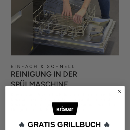
EINFACH & SCHNELL
REINIGUNG IN DER
SPÜLMASCHINE
Kein lästiges Putzen
. Pack die Grillroste einfach in die
Spülmaschine. Der Korpus lässt sich auch super in der
Spülmaschine reinigen oder mit Wasser ausspülen. Die
Holzgriffe vor der Reinigung abnehmen.
🔥
GRATIS GRILLBUCH
🔥