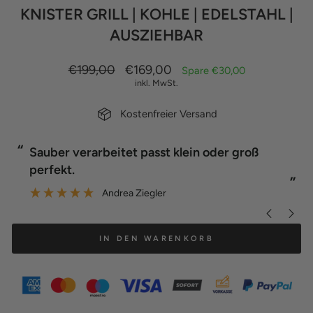
KNISTER GRILL | KOHLE | EDELSTAHL |
AUSZIEHBAR
Normaler
Sonderpreis
€199,00
€169,00
Spare €30,00
Preis
inkl. MwSt.
Kostenfreier Versand
“
“
Sauber verarbeitet passt klein oder groß
perfekt.
”
”
Andrea Ziegler
IN DEN WARENKORB