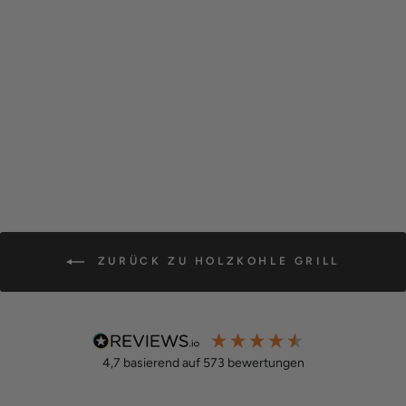
KNISTER GRILL |
KOHLE |
EDELSTAHL |
AUSZIEHBAR
Normaler
Sonderpreis
€199,00
€169,00
Preis
Spare €30,00
(289
Reviews)
ZURÜCK ZU HOLZKOHLE GRILL
4,7
basierend auf
573
bewertungen