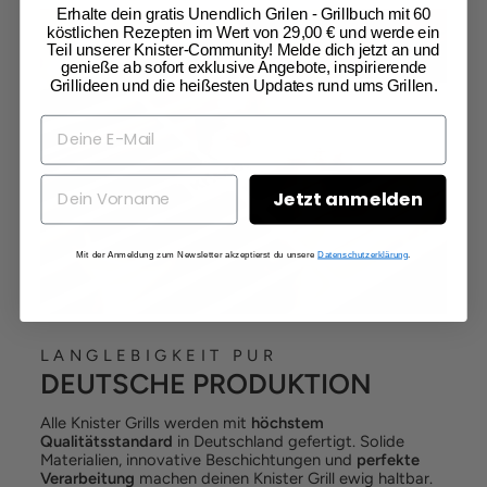
Erhalte dein gratis Unendlich Grilen - Grillbuch mit 60
köstlichen Rezepten im Wert von 29,00 € und werde ein
Teil unserer Knister-Community! Melde dich jetzt an und
genieße ab sofort exklusive Angebote, inspirierende
Grillideen und die heißesten Updates rund ums Grillen.
Jetzt anmelden
Mit der Anmeldung zum Newsletter akzeptierst du unsere
Datenschutzerklärung
.
LANGLEBIGKEIT PUR
DEUTSCHE PRODUKTION
Alle Knister Grills werden mit
höchstem
Qualitätsstandard
in Deutschland gefertigt. Solide
Materialien, innovative Beschichtungen und
perfekte
Verarbeitung
machen deinen Knister Grill ewig haltbar.