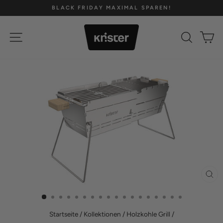
Direkt
BLACK FRIDAY MAXIMAL SPAREN!
zum
Pause
Inhalt
Diashow
SEITENNAVIGATION
SUCH
E
SCH
ES
Startseite
/
Kollektionen
/
Holzkohle Grill
/