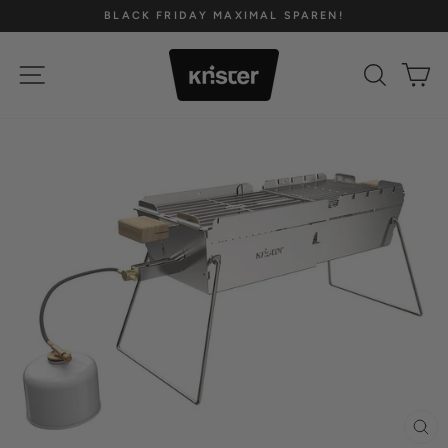
Direkt
BLACK FRIDAY MAXIMAL SPAREN!
zum
Pause
Inhalt
Diashow
SEITENNAVIGATION
SUCH
E
SCH