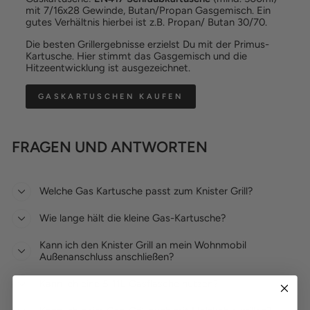
mit 7/16x28 Gewinde, Butan/Propan Gasgemisch. Ein
gutes Verhältnis hierbei ist z.B. Propan/ Butan 30/70.
Die besten Grillergebnisse erzielst Du mit der Primus-
Kartusche. Hier stimmt das Gasgemisch und die
Hitzeentwicklung ist ausgezeichnet.
GASKARTUSCHEN KAUFEN
FRAGEN UND ANTWORTEN
Welche Gas Kartusche passt zum Knister Grill?
Wie lange hält die kleine Gas-Kartusche?
Kann ich den Knister Grill an mein Wohnmobil
Außenanschluss anschließen?
Kann ich eine 5-11L Gasflasche nutzen?