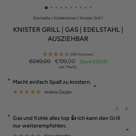
ES
Startseite
/
Kollektionen
/
Knister Grill
/
KNISTER GRILL | GAS | EDELSTAHL |
AUSZIEHBAR
(289 Reviews)
Normaler
Sonderpreis
€249,00
€199,00
Spare €50,00
Preis
inkl. MwSt.
“
 Spaß zu knistern.
Der Grill funktionie
”
rea Ziegler
Ralf Kle
“
“
Hat wunderbar geklappt und können wir nur
weiterempfehlen.
”
”
Sabine Guder