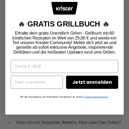
Kann ich beim Gas-Grill auch mit Holzkohle grillen?
Kann ich den Grill ausziehen?
🔥
GRATIS GRILLBUCH
🔥
Wie zünde ich die Holzkohle im Grill an?
Erhalte dein gratis Unendlich Grilen - Grillbuch mit 60
Kann ich im kleinen oder ausgezogenem Zustand
köstlichen Rezepten im Wert von 29,00 € und werde ein
grillen?
Teil unserer Knister-Community! Melde dich jetzt an und
genieße ab sofort exklusive Angebote, inspirierende
Kann ich auf dem Rasen grillen?
Grillideen und die heißesten Updates rund ums Grillen.
Welche Vorteile hat der Edelstahl Grill?
Welche Vorteile hat der lackierte Grill?
Jetzt anmelden
Hat der Knister Grill einen Deckel?
Wofür brauche ich die mitgelieferte Flügelmutter?
Mit der Anmeldung zum Newsletter akzeptierst du unsere
Datenschutzerklärung
.
Kann ich die Knister Holzkohle Grills auf Gas
nachrüsten?
Kann ich mit Holzkohle, Briketts, Holz oder Gas Grillen?