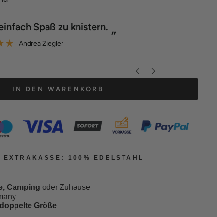
“
ill funktioniert wirklich prima.
Macht ord
”
Ralf Klemke
IN DEN WARENKORB
 EXTRAKASSE: 100% EDELSTAHL
e, Camping
oder Zuhause
many
doppelte Größe