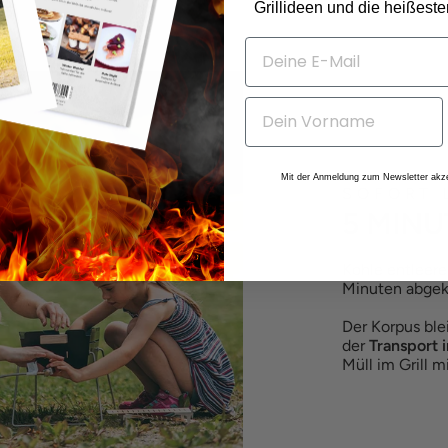
Grillideen und die heißest
Mit der Anmeldung zum Newsletter akze
SOFORT 
5 MINU
Kohle entleere
Minuten abgekü
Der Korpus ble
der
Transport 
Müll im Grill 