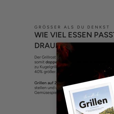
GRÖSSER ALS DU DENKST
WIE VIEL ESSEN PASS
DRAUF?
Der Grillrost ist ca. so groß wie zwei DinA4 
somit
doppelt so groß wie ein Einweggrill
.
zu Kugelgrills oder Klappgrills ist unsere Gri
40% größer.
Grillen auf 2 Etagen
: Du kannst den kleinen 
stellen und unten z.B. Fleisch grillen und o
Gemüsespieße. So bekommst du noch mehr 