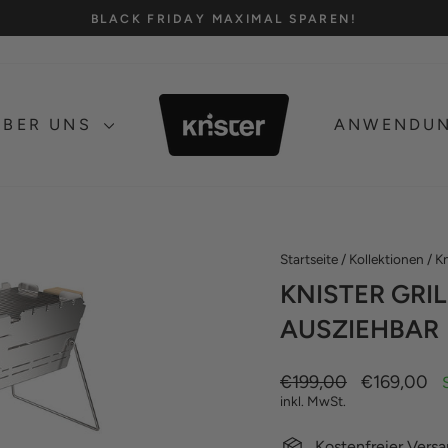
BLACK FRIDAY MAXIMAL SPAREN!
Pause
Diashow
ÜBER UNS
ANWENDU
Startseite
/
Kollektionen
/
Kn
KNISTER GRIL
AUSZIEHBAR
Normaler
€199,00
Sonderpreis
€169,00
Preis
inkl. MwSt.
Kostenfreier Vers