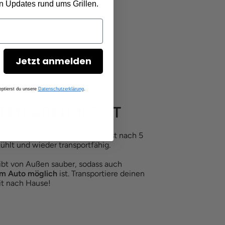
en Updates rund ums Grillen.
Jetzt anmelden
ptierst du unsere
Datenschutzerklärung
.
LOS
TEN ABKÜHLZEIT
n oder ablöschen und der Grill ist nach 5
hlt und wieder transportfähig.
ibt von Außen sauber, sodass auch
im Auto möglich
ist. Transportiere deinen
mit nach Hause!