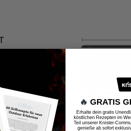
T
Blätter und
 Im Vergleich
llfläche um
Rost tiefer
🔥
GRATIS G
ben
Leute satt!
Erhalte dein gratis Unendli
köstlichen Rezepten im Wer
Teil unserer Knister-Commun
genieße ab sofort exklusi