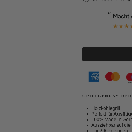
“
acht einfach Spaß zu knistern.
Der Gr
”
Andrea Ziegler
GRILLGENUSS DER
Holzkohlegrill
Perfekt für
Ausflüg
100% Made in Ger
Ausziehbar auf die
Für 2-6 Personen