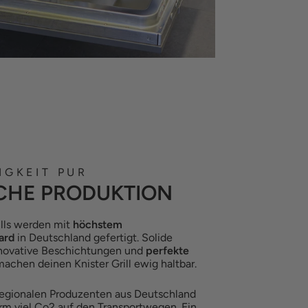
IGKEIT PUR
CHE PRODUKTION
rills werden mit
höchstem
ard
in Deutschland gefertigt. Solide
innovative Beschichtungen und
perfekte
achen deinen Knister Grill ewig haltbar.
regionalen Produzenten aus Deutschland
rm viel Co2 auf den Transportwegen. Ein