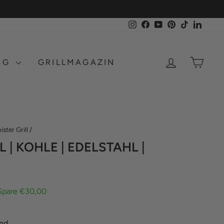
Instagram
Facebook
YouTube
Pinterest
TikTok
LinkedI
EINLOGG
EIN
NG
GRILLMAGAZIN
ister Grill
/
L | KOHLE | EDELSTAHL |
Spare €30,00
and