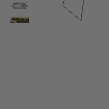
“
Sauber verarbeitet passt klein oder groß
M
perfekt.
”
Andrea Ziegler