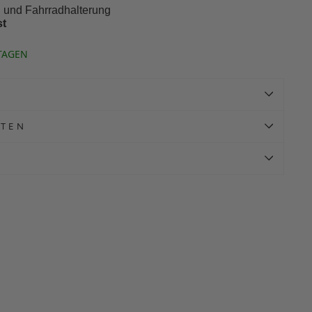
 und Fahrradhalterung
st
TAGEN
ATEN