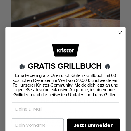
🔥
GRATIS GRILLBUCH
🔥
Erhalte dein gratis Unendlich Grilen - Grillbuch mit 60
köstlichen Rezepten im Wert von 29,00 € und werde ein
Teil unserer Knister-Community! Melde dich jetzt an und
genieße ab sofort exklusive Angebote, inspirierende
LANGLEBIGKEIT PUR
Grillideen und die heißesten Updates rund ums Grillen.
DEUTSCHE PRODUKTION
Alle Knister Grills werden mit
höchstem
Qualitätsstandard
in Deutschland gefertigt. Solide
Materialien, innovative Beschichtungen und
perfekte
Jetzt anmelden
Verarbeitung
machen deinen Knister Grill ewig haltbar.