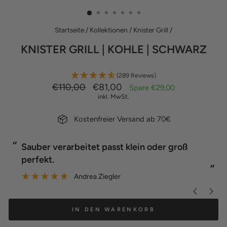
ES
Startseite
/
Kollektionen
/
Knister Grill
/
KNISTER GRILL | KOHLE | SCHWARZ
(289 Reviews)
Normaler
Sonderpreis
€110,00
€81,00
Spare €29,00
Preis
inkl. MwSt.
Kostenfreier Versand ab 70€
“
“
Macht einfach Spaß zu knistern.
”
Andrea Ziegler
”
IN DEN WARENKORB