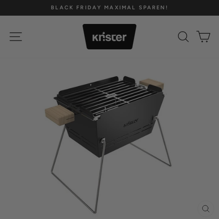
Direkt
BLACK FRIDAY MAXIMAL SPAREN!
zum
Pause
Inhalt
Diashow
SEITENNAVIGATION
SUCH
E
SCH