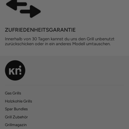
ZUFRIEDENHEITSGARANTIE
Innerhalb von 30 Tagen kannst du uns den Grill unbenutzt
zurückschicken oder in ein anderes Modell umtauschen.
Gas Grills
Holzkohle Grills
770
770
Bewertungen
Bewertungen
Spar Bundles
Grill Zubehör
4,45
4,45
rating
rating
197
197
bewertungen
bewertungen
Grillmagazin