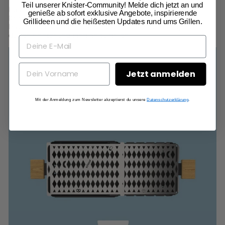
Teil unserer Knister-Community! Melde dich jetzt an und
Egal, ob du Würstchen, Steaks oder Gemüse grillst, der
genieße ab sofort exklusive Angebote, inspirierende
Knister Grill ist der perfekte Weg, um den perfekten
Grillideen und die heißesten Updates rund ums Grillen.
bayerischen Geschmack zu bekommen. Also schnapp dir
deinen Knister und fang an zu grillen!
Jetzt anmelden
Mit der Anmeldung zum Newsletter akzeptierst du unsere
Datenschutzerklärung
.