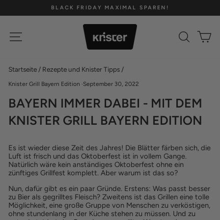
Direkt
BLACK FRIDAY MAXIMAL SPAREN!
zum
Pause
Inhalt
Diashow
SEITENNAVIGATION
SUCH
E
Startseite
/
Rezepte und Knister Tipps
/
Knister Grill Bayern Edition
·
September 30, 2022
BAYERN IMMER DABEI - MIT DEM
KNISTER GRILL BAYERN EDITION
Es ist wieder diese Zeit des Jahres! Die Blätter färben sich, die
Luft ist frisch und das Oktoberfest ist in vollem Gange.
Natürlich wäre kein anständiges Oktoberfest ohne ein
zünftiges Grillfest komplett. Aber warum ist das so?
Nun, dafür gibt es ein paar Gründe. Erstens: Was passt besser
zu Bier als gegrilltes Fleisch? Zweitens ist das Grillen eine tolle
Möglichkeit, eine große Gruppe von Menschen zu verköstigen,
ohne stundenlang in der Küche stehen zu müssen. Und zu