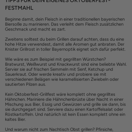
TIPPS FÜR DEIN EIGENES OKTOBERFEST-
FESTMAHL
Beginne damit, dein Fleisch in einer traditionellen bayerischen
Biersoße zu marinieren. Das verleiht dem Fleisch zusätzlichen
Geschmack und macht es zart.
Zweitens solltest du beim Grillen darauf achten, dass du eine
hohe Hitze verwendest, damit alle Aromen gut anbraten. Der
Knister Grillrost in toller Bayernoptik eignet sich dafür perfekt.
Wie wäre es zum Beispiel mit gegrillten Würstchen?
Bratwurst, Weißwurst und Knackwurst sind eine beliebte Wahl.
Servier sie auf frischen Semmeln mit Senf, Ketchup und
Sauerkraut. Oder werde kreativ und probiere sie mit
verschiedenen Belägen wie karamellisierten Zwiebeln oder
sautierten Pilzen aus.
Kein Oktoberfest-Grillfest wäre komplett ohne gegrilltes
Hähnchen. Mariniere die Hähnchenbrüste über Nacht in einer
Mischung aus Bier, Essig und Gewürzen und grille sie dann, bis
sie durchgegart sind. Serviere dazu einen Kartoffelsalat oder
Röstkartoffeln. Und natürlich ist kein Essen komplett ohne ein
kaltes Bier.
Und warum nicht zum Nachtisch Obst grillen? Pfirsiche,