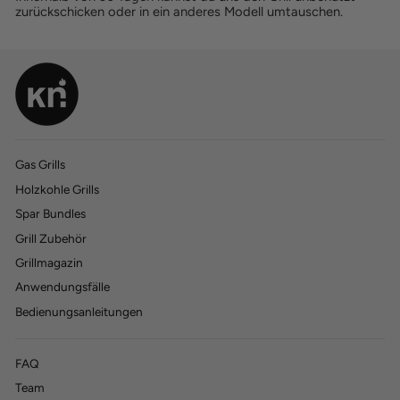
zurückschicken oder in ein anderes Modell umtauschen.
Gas Grills
Holzkohle Grills
770
770
Bewertungen
Bewertungen
Spar Bundles
Grill Zubehör
4,45
4,45
rating
rating
197
197
bewertungen
bewertungen
Grillmagazin
Anwendungsfälle
Bedienungsanleitungen
FAQ
Anton Machnic
Anton Machnic
Verifizierter Kunde
Verifizierter Kunde
Team