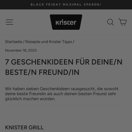
Direkt
BLACK FRIDAY MAXIMAL SPAREN!
zum
Pause
Inhalt
Diashow
SEITENNAVIGATION
SUCH
E
Startseite
/
Rezepte und Knister Tipps
/
November 18, 2020
7 GESCHENKIDEEN FÜR DEINE/N
BESTE/N FREUND/IN
Wir haben sieben Geschenkideen rausgesucht, die sowohl
deine beste Freundin als auch deinen besten Freund sehr
glücklich machen würden.
KNISTER GRILL