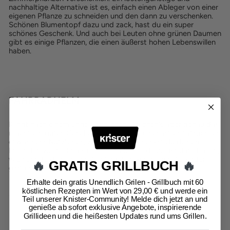
nachhaltige Alternative ist es, einfach einen Ableger von einer
eigenen Pflanze zu schneiden und den dann zu verschenken.
Schönen Blumentopf dazu und zack, hast du ein super
schönes Geschenk. Und auch bei Leuten ohne grünen Daumen
gibt es einige Pflanzen, die einen äußerst hohen Lebenswillen
haben.
FAHRRADHELM
Klingt nach einem ungewöhnlichen Geschenk, aber genau das
macht ein gutes Geschenk ja aus. Zum einen ist es tatsächlich
etwas sehr Nützliches, zum anderen schenkst du deinen
Freunden viel mehr als nur einen Helm – du zeigst damit auch,
wie sehr du dich um ihr Wohlergehen kümmerst. Außerdem
🔥
GRATIS GRILLBUCH
🔥
gibt es inzwischen echt schicke Fahrradhelme.
Erhalte dein gratis Unendlich Grilen - Grillbuch mit 60
köstlichen Rezepten im Wert von 29,00 € und werde ein
Teil unserer Knister-Community! Melde dich jetzt an und
genieße ab sofort exklusive Angebote, inspirierende
Grillideen und die heißesten Updates rund ums Grillen.