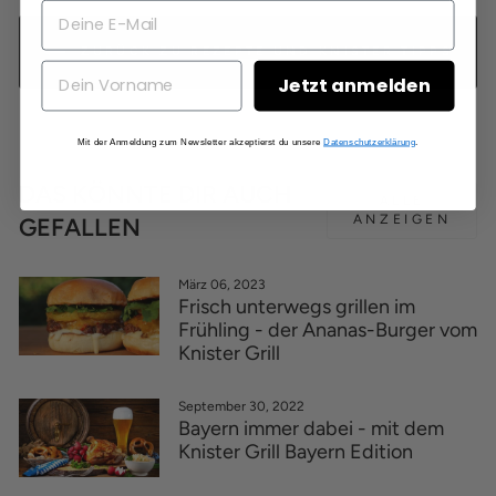
ZURÜCK ZU REZEPTE UND KNISTER TIPPS
Jetzt anmelden
Mit der Anmeldung zum Newsletter akzeptierst du unsere
Datenschutzerklärung
.
DAS KÖNNTE DIR AUCH
ALLE
ANZEIGEN
GEFALLEN
März 06, 2023
Frisch unterwegs grillen im
Frühling - der Ananas-Burger vom
Knister Grill
September 30, 2022
Bayern immer dabei - mit dem
Knister Grill Bayern Edition