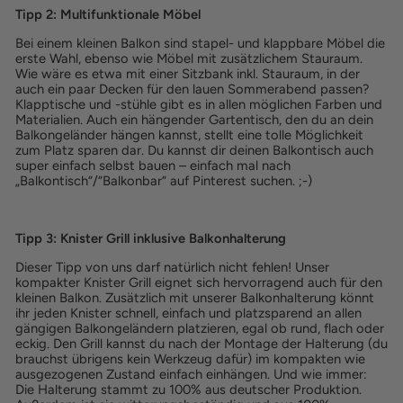
Tipp 2: Multifunktionale Möbel
Bei einem kleinen Balkon sind stapel- und klappbare Möbel die
erste Wahl, ebenso wie Möbel mit zusätzlichem Stauraum.
Wie wäre es etwa mit einer Sitzbank inkl. Stauraum, in der
auch ein paar Decken für den lauen Sommerabend passen?
Klapptische und -stühle gibt es in allen möglichen Farben und
Materialien. Auch ein hängender Gartentisch, den du an dein
Balkongeländer hängen kannst, stellt eine tolle Möglichkeit
zum Platz sparen dar. Du kannst dir deinen Balkontisch auch
super einfach selbst bauen – einfach mal nach
„Balkontisch“/“Balkonbar“ auf Pinterest suchen. ;-)
Tipp 3: Knister Grill inklusive Balkonhalterung
Dieser Tipp von uns darf natürlich nicht fehlen! Unser
kompakter Knister Grill eignet sich hervorragend auch für den
kleinen Balkon. Zusätzlich mit unserer Balkonhalterung könnt
ihr jeden Knister schnell, einfach und platzsparend an allen
gängigen Balkongeländern platzieren, egal ob rund, flach oder
eckig. Den Grill kannst du nach der Montage der Halterung (du
brauchst übrigens kein Werkzeug dafür) im kompakten wie
ausgezogenen Zustand einfach einhängen. Und wie immer:
Die Halterung stammt zu 100% aus deutscher Produktion.