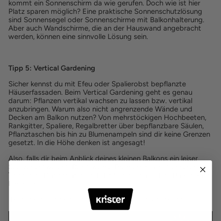
kommt ein Sonnenschirm da wie gerufen. Doch wie ist hier
Platz sparen möglich? Eine praktische Sonnenschutzlösung
sind Sonnensegel oder Sonnenschirme mit Balkonhalterung.
Aber auch Wandschirme, die an der Hauswand angebracht
werden, können eine sinnvolle Lösung sein.
Tipp 5: Vertical Gardening
Sicher kennst du mit Efeu oder Spalierobst bepflanzte
Häuserfassaden. Beim Vertical Gardening geht es genau
darum: Pflanzen vertikal wachsen zu lassen bzw. vertikal
anzubringen. Warum also nicht angrenzende Wände und
Decken am Balkon nutzen? Von mehrstöckigen Hochbeeten,
Rankgitter, Spaliere, Regalbretter über bepflanzbare Säulen,
Pflanztaschen bis hin zu Blumenampeln sind dir keine Grenzen
gesetzt. In die Höhe denken ist angesagt!
Also, falls dir beim Anblick deines kleinen Balkons ein leiser
Seufzer entweicht: Don’t worry! Probier’s mal mit unseren
Tipps zum Platz sparen und der Sommer auf dem Balkon kann
kommen.
Hier unsere Tipps nochmal in der schnellen Übersicht: