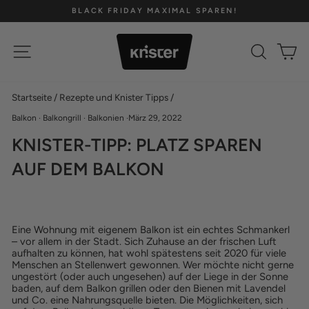
Direkt
BLACK FRIDAY MAXIMAL SPAREN!
zum
Pause
Inhalt
Diashow
SEITENNAVIGATION
SUCH
E
Startseite
/
Rezepte und Knister Tipps
/
Balkon
·
Balkongrill
·
Balkonien
·
März 29, 2022
KNISTER-TIPP: PLATZ SPAREN
AUF DEM BALKON
Eine Wohnung mit eigenem Balkon ist ein echtes Schmankerl
– vor allem in der Stadt. Sich Zuhause an der frischen Luft
aufhalten zu können, hat wohl spätestens seit 2020 für viele
Menschen an Stellenwert gewonnen. Wer möchte nicht gerne
ungestört (oder auch ungesehen) auf der Liege in der Sonne
baden, auf dem Balkon grillen oder den Bienen mit Lavendel
und Co. eine Nahrungsquelle bieten. Die Möglichkeiten, sich