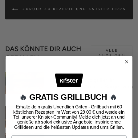
ZURÜCK ZU REZEPTE UND KNISTER TIPPS
DAS KÖNNTE DIR AUCH
ALLE
ANZEIGEN
GEFALLEN
März 06, 2023
Frisch unterwegs grillen im
Frühling - der Ananas-Burger vom
Knister Grill
🔥
GRATIS GRILLBUCH
🔥
Erhalte dein gratis Unendlich Grilen - Grillbuch mit 60
September 30, 2022
köstlichen Rezepten im Wert von 29,00 € und werde ein
Bayern immer dabei - mit dem
Teil unserer Knister-Community! Melde dich jetzt an und
Knister Grill Bayern Edition
genieße ab sofort exklusive Angebote, inspirierende
Grillideen und die heißesten Updates rund ums Grillen.
August 19, 2022