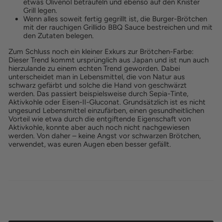
etwas Olivenöl beträufeln und ebenso auf den Knister
Grill legen.
Wenn alles soweit fertig gegrillt ist, die Burger-Brötchen
mit der rauchigen Grillido BBQ Sauce bestreichen und mit
den Zutaten belegen.
Zum Schluss noch ein kleiner Exkurs zur Brötchen-Farbe:
Dieser Trend kommt ursprünglich aus Japan und ist nun auch
hierzulande zu einem echten Trend geworden. Dabei
unterscheidet man in Lebensmittel, die von Natur aus
schwarz gefärbt und solche die Hand von geschwärzt
werden. Das passiert beispielsweise durch Sepia-Tinte,
Aktivkohle oder Eisen-II-Gluconat. Grundsätzlich ist es nicht
ungesund Lebensmittel einzufärben, einen gesundheitlichen
Vorteil wie etwa durch die entgiftende Eigenschaft von
Aktivkohle, konnte aber auch noch nicht nachgewiesen
werden. Von daher – keine Angst vor schwarzen Brötchen,
verwendet, was euren Augen eben besser gefällt.