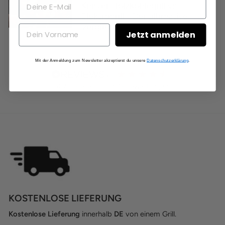
Knister Holzkohlegrill vs.
Elektrogrill - Der ultimative
Vergleich
Jetzt anmelden
Mit der Anmeldung zum Newsletter akzeptierst du unsere
Datenschutzerklärung
.
4,7
basierend auf
573
bewertungen
KOSTENLOSE LIEFERUNG
Kostenlose Lieferung
innerhalb
DE
von einem Grill.