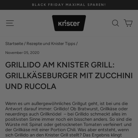
Direkt
BLACK FRIDAY MAXIMAL SPAREN!
zum
Pause
Inhalt
Diashow
SEITENNAVIGATION
SUCH
E
Startseite
/
Rezepte und Knister Tipps
/
November 05, 2020
GRILLIDO AM KNISTER GRILL:
GRILLKÄSEBURGER MIT ZUCCHINI
UND RUCOLA
Wenn es um außergewöhnliches Grillgut geht, ist bei uns die
Antwort darauf immer: Grillido! Ob Bratwurst, Grillkäse oder
neuerdings auch Grillknödel – bei Grillido schmeckt alles im
positivsten Sinne immer noch ein bisschen anders. So sind die
Würste mit Spinat oder getrockneten Tomaten verfeinert und
der Grillkäse mit einer Portion Chili. Was aber entsteht, wenn
sich Grillido an den Knister Grill stellt? Das Ergebnis klingt