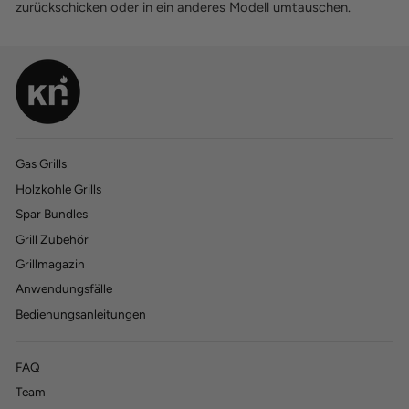
zurückschicken oder in ein anderes Modell umtauschen.
Gas Grills
Holzkohle Grills
770
770
Bewertungen
Bewertungen
Spar Bundles
Grill Zubehör
4,45
4,45
rating
rating
197
197
bewertungen
bewertungen
Grillmagazin
Anwendungsfälle
Bedienungsanleitungen
FAQ
Anton Machnic
Anton Machnic
Verifizierter Kunde
Verifizierter Kunde
Team
Horrible customer support. 1. They claim on the
Horrible customer support. 1. They claim on the