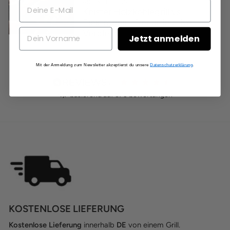
August 19, 2022
Knister Holzkohlegrill vs.
Elektrogrill - Der ultimative
Vergleich
Jetzt anmelden
Mit der Anmeldung zum Newsletter akzeptierst du unsere
Datenschutzerklärung
.
4,7
basierend auf
573
bewertungen
KOSTENLOSE LIEFERUNG
Kostenlose Lieferung
innerhalb
DE
von einem Grill.