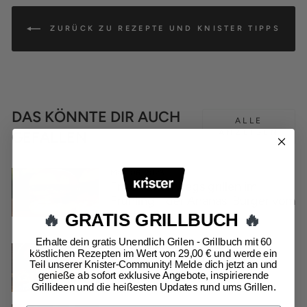
ZURÜCK ZU REZEPTE UND KNISTER TIPPS
DAS KÖNNTE DIR AUCH
ALLE
ANZEIGEN
GEFALLEN
März 06, 2023
Frisch unterwegs grillen im
Frühling - der Ananas-Burger vom
Knister Grill
🔥
GRATIS GRILLBUCH
🔥
Erhalte dein gratis Unendlich Grilen - Grillbuch mit 60
September 30, 2022
köstlichen Rezepten im Wert von 29,00 € und werde ein
Bayern immer dabei - mit dem
Teil unserer Knister-Community! Melde dich jetzt an und
Knister Grill Bayern Edition
genieße ab sofort exklusive Angebote, inspirierende
Grillideen und die heißesten Updates rund ums Grillen.