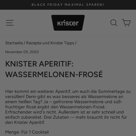
Direkt
BLACK FRIDAY MAXIMAL SPAREN!
zum
Pause
Inhalt
Diashow
SEITENNAVIGATION
SUCH
E
Startseite
/
Rezepte und Knister Tipps
/
November 05, 2020
KNISTER APERITIF:
WASSERMELONEN-FROSÉ
Hier kommt ein weiterer Aperitif, um euch die Sommertage zu
versüßen! Denn gibt es was besseres als Wassermelone an
einem heißen Tag? Ja – gefrorene Wassermelone und süß-
fruchtiger Rosé ergibt den Wassermelonen-Frosé.
Erfrischender wird's nicht. Außerdem ist er sehr schnell und
einfach zubereitet. Drei Zutaten -– mehr braucht ihr nicht für
den Knister Aperitif.
Menge: Für 1 Cocktail