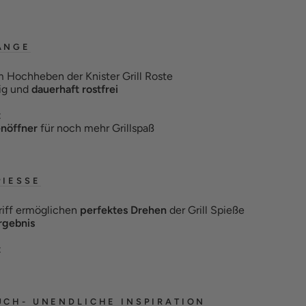
ZANGE
 Hochheben der Knister Grill Roste
ig und
dauerhaft rostfrei
t
enöffner
für noch mehr Grillspaß
PIESSE
riff ermöglichen
perfektes Drehen
der Grill Spieße
ergebnis
t
UCH- UNENDLICHE INSPIRATION