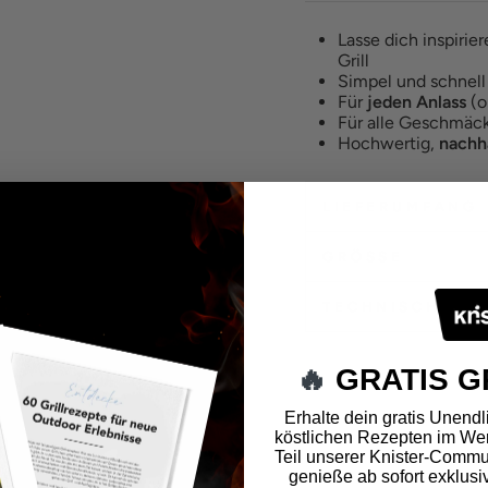
Lasse dich inspirie
Grill
Simpel und schnell
Für
jeden Anlass
(o
Für alle Geschmäck
Hochwertig,
nachha
LIEFERUMFANG
GRÖSSE
TECHNISCHE D
🔥
GRATIS G
Erhalte dein gratis Unendli
köstlichen Rezepten im Wer
Teil unserer Knister-Commun
genieße ab sofort exklusi