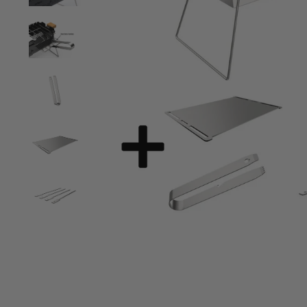
“
Sitzt prima am Geländer und der Grill
Sauber verarbeitet passt klein oder groß
wird auch sicher gehalten.
per
”
Iris Seemann - Wieth