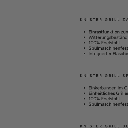
KNISTER GRILL 
Einrastfunktion
zum
Witterungsbeständ
100% Edelstahl
Spülmaschinenfes
Integrierter
Flasch
KNISTER GRILL S
Einkerbungen im G
Einheitliches Grill
100% Edelstahl
Spülmaschinenfes
KNISTER GRILL B