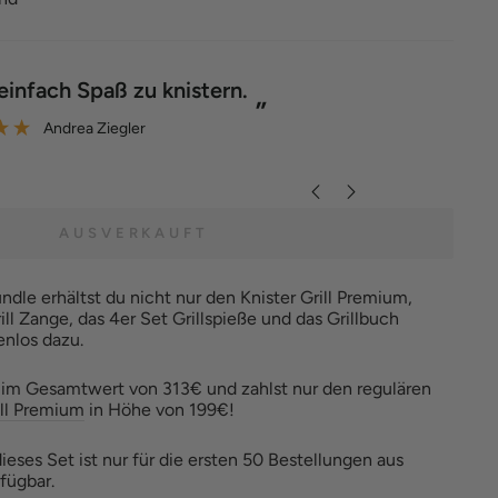
“
 einfach Spaß zu knistern.
Der Grill 
”
Andrea Ziegler
AUSVERKAUFT
ndle erhältst du nicht nur den Knister Grill Premium,
ll Zange, das 4er Set Grillspieße und das Grillbuch
enlos dazu.
et im Gesamtwert von 313€ und zahlst nur den regulären
ill Premium
in Höhe von 199€!
ieses Set ist nur für die ersten 50 Bestellungen aus
fügbar.