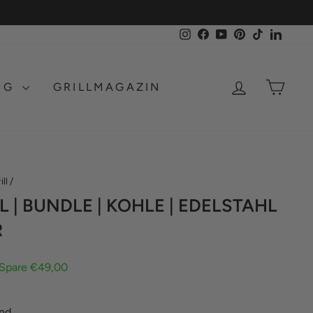
Instagram
Facebook
YouTube
Pinterest
TikTok
LinkedI
EINLOGG
EIN
NG
GRILLMAGAZIN
ill
/
L | BUNDLE | KOHLE | EDELSTAHL
R
Spare €49,00
and