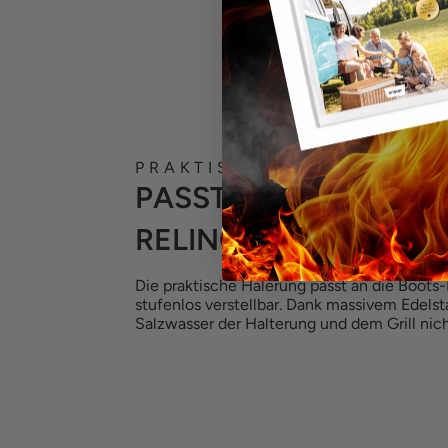
PRAKTISCH AUF SEE UND 
PASST AN DIE BOOTS
RELING
Die praktische Halerung passt an die Boots-
stufenlos verstellbar. Dank massivem Edels
Salzwasser der Halterung und dem Grill nic