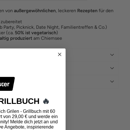
ren von
außergewöhnlichen
, leckeren
Rezepten
für den
 zubereitet
b Party, Picknick, Date Night, Familientreffen & Co.)
er (ca.
50% ist vegetarisch
)
ltig produziert
am Chiemsee
ATEN
RILLBUCH
🔥
ch Grilen - Grillbuch mit 60
t von 29,00 € und werde ein
ity! Melde dich jetzt an und
ve Angebote, inspirierende