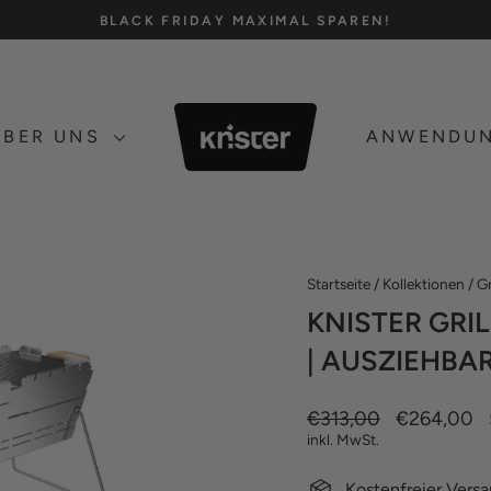
BLACK FRIDAY MAXIMAL SPAREN!
Pause
Diashow
ÜBER UNS
ANWENDU
Startseite
/
Kollektionen
/
Gr
KNISTER GRIL
| AUSZIEHBA
Normaler
€313,00
Sonderpreis
€264,00
Preis
inkl. MwSt.
Kostenfreier Vers