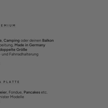
REMIUM
e
,
Camping
oder deinen
Balkon
beitung,
Made in Germany
doppelte Größe
- und Fahrradhalterung
t
A PLATTE
eier
, Fondue,
Pancakes
etc.
Knister Modelle
t