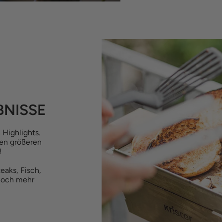
BNISSE
 Highlights.
den größeren
!
eaks, Fisch,
noch mehr