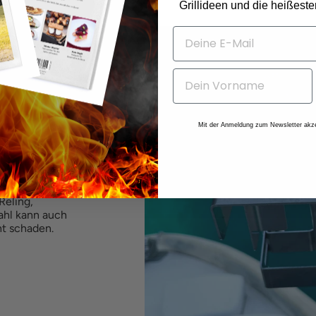
Grillideen und die heißest
LAND
Mit der Anmeldung zum Newsletter akze
-
Reling,
tahl kann auch
ht schaden.