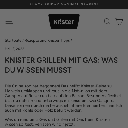
Direkt
BLACK FRIDAY MAXIMAL SPAREN!
zum
Pause
Inhalt
Diashow
SEITENNAVIGATION
SUCH
E
Startseite
/
Rezepte und Knister Tipps
/
Mai 17, 2022
KNISTER GRILLEN MIT GAS: WAS
DU WISSEN MUSST
Die Grillsaison hat begonnen! Das heißt: Knister-Beine zu
Henkeln umklappen und raus in die Natur, los mit dem
Camper auf Reisen und ab auf den Balkon. Besonders flexibel
bist du daheim und unterwegs mit unseren zwei Gasgrills.
Diese können durch die herausnehmbare Brenneinheit nämlich
auch mit Kohle oder Holz befüllt werden.
Was du rund um’s Gas und Grillen mit Gas beim Knistern
wissen solltest, verraten wir dir jetzt.