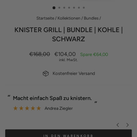
ESC)
Startseite
/
Kollektionen
/
Bundles
/
KNISTER GRILL | BUNDLE | KOHLE |
SCHWARZ
Normaler
Sonderpreis
€168,00
€104,00
Spare €64,00
Preis
inkl. MwSt.
Kostenfreier Versand
“
“
Der Grill funktioniert wirklich prima.
”
Ralf Klemke
IN DEN WARENKORB