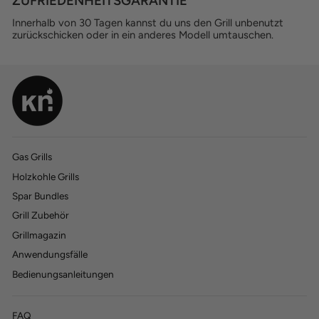
ZUFRIEDENHEITSGARANTIE
Innerhalb von 30 Tagen kannst du uns den Grill unbenutzt
zurückschicken oder in ein anderes Modell umtauschen.
Gas Grills
Holzkohle Grills
770
770
Bewertungen
Bewertungen
Spar Bundles
Grill Zubehör
Grillmagazin
4,45
4,45
rating
rating
197
197
bewertungen
bewertungen
Anwendungsfälle
Bedienungsanleitungen
FAQ
Anton Machnic
Anton Machnic