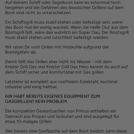
Auf deinem Schiff oder Segelboot kann es schonmal hoch
hergehen und die Gefahren des klassischen Grillens auf dem
Boot sind nicht zu unterschätzen.
Ein Schiffsgrill muss stabil stehen oder befestigt sein, wenn
das Boot mal ein wenig wackelt. Wenn die heiße Glut aus dem
Bootsgrill fällt, wäre das wahrlich ein Super Gau. Der Bootsgrill
muss stabil stehen und rutschfest befestigt werden.
Wir raten Dir vom Grillen mit Holzkohle aufgrund der
Brandgefahr ab.
Damit fällt das Grillen aber nicht ins Wasser - mit dem
Knister Grill Gas
und
Knister Grill Gas Hero
kannst du auch auf
dem Schiff sicher und komfortabel mit Gas grillen.
Letzterer ist komplett aus rostfreiem Edelstahl, nochmal
robuster und ewig haltbar.
IHR HABT BEREITS EIGENES EQUIPMENT ZUM
GASGRILLEN? KEIN PROBLEM.
Die
kompakten Gaskartuschen
von Primus enthalten ein
Gemisch aus Propan und Isobutan und sind ausgelegt für
etwa 10-maliges Grillen.
Wer bereits eine Gasflasche auf dem Boot besitzt, kann diese