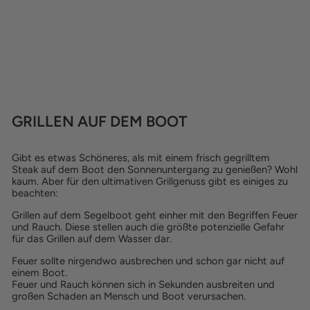
KNISTER GRILL |
BUNDLE | KOHLE |
SCHWARZ
Normaler
Sonderpreis
€168,00
€104,00
Preis
Spare €64,00
(0 Reviews)
GRILLEN AUF DEM BOOT
Gibt es etwas Schöneres, als mit einem frisch gegrilltem
Steak auf dem Boot den Sonnenuntergang zu genießen? Wohl
kaum. Aber für den ultimativen Grillgenuss gibt es einiges zu
beachten:
Grillen auf dem Segelboot geht einher mit den Begriffen Feuer
und Rauch. Diese stellen auch die größte potenzielle Gefahr
für das Grillen auf dem Wasser dar.
Feuer sollte nirgendwo ausbrechen und schon gar nicht auf
einem Boot.
Feuer und Rauch können sich in Sekunden ausbreiten und
großen Schaden an Mensch und Boot verursachen.