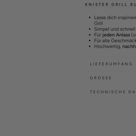
KNISTER GRILL B
Lasse dich inspirie
Grill
Simpel und schnell
Für
jeden Anlass
(o
Für alle Geschmäck
Hochwertig,
nachha
LIEFERUMFANG
GRÖSSE
TECHNISCHE D