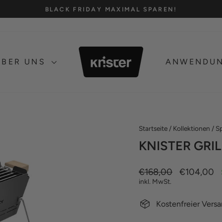
BLACK FRIDAY MAXIMAL SPAREN!
Pause
Diashow
ÜBER UNS
ANWENDU
Startseite
/
Kollektionen
/
S
KNISTER GRIL
Normaler
€168,00
Sonderpreis
€104,00
Preis
inkl. MwSt.
Kostenfreier Vers