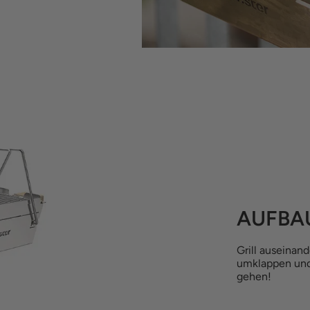
AUFBA
Grill auseinan
umklappen und 
gehen!