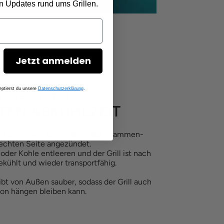
en Updates rund ums Grillen.
Jetzt anmelden
ptierst du unsere
Datenschutzerklärung
.
SEGEL SETZEN
TEN ABKÜHLZEIT
ird sicher von außen duch das "Flammen-
rechten Seite angezündet.
oder Kohle entleeren und der Grill ist nach
kühlt und wieder transportfähig.
ibt von Außen sauber, sodass der Grill auch
on hängen bleiben kann.