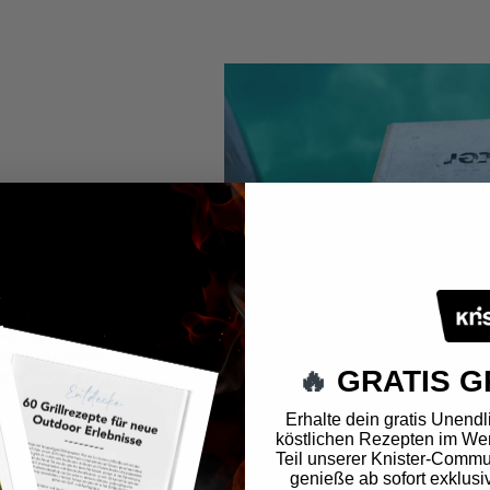
LAND
-
Reling,
tahl kann auch
🔥
GRATIS G
ht schaden.
Erhalte dein gratis Unendli
köstlichen Rezepten im Wer
Teil unserer Knister-Commun
genieße ab sofort exklusi