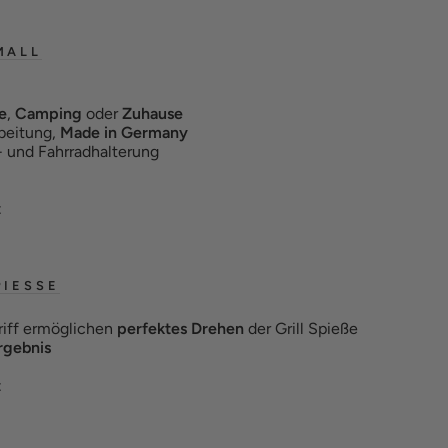
MALL
e
,
Camping
oder
Zuhause
beitung,
Made in Germany
- und Fahrradhalterung
t
PIESSE
riff ermöglichen
perfektes Drehen
der Grill Spieße
ergebnis
t