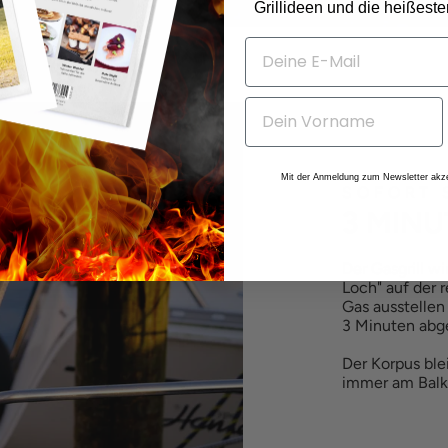
Grillideen und die heißest
Mit der Anmeldung zum Newsletter akze
SOFORT 
3 MINU
Der Gasgrill w
Loch" auf der 
Gas ausstellen 
3 Minuten abge
Der Korpus ble
immer am Balk