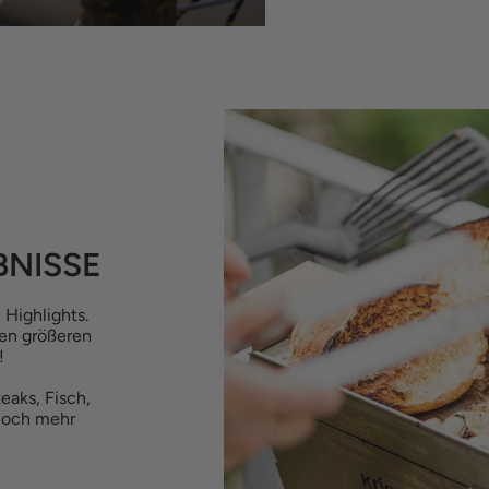
BNISSE
 Highlights.
den größeren
!
eaks, Fisch,
noch mehr