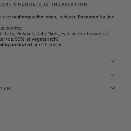
UCH- UNENDLICHE INSPIRATION
ren von
außergewöhnlichen
, leckeren
Rezepten
für den
 zubereitet
b Party, Picknick, Date Night, Familientreffen & Co.)
er (ca.
50% ist vegetarisch
)
ltig produziert
am Chiemsee
ATEN