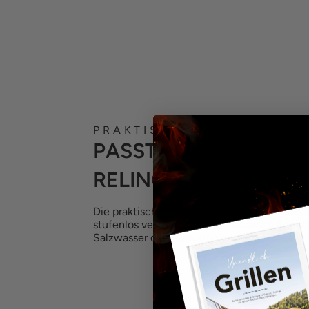
PRAKTISCH AUF SEE UND 
PASST AN DIE BOOTS
RELING
Die praktische Halerung passt an die Boots-
stufenlos verstellbar. Dank massivem Edels
Salzwasser der Halterung und dem Grill nic