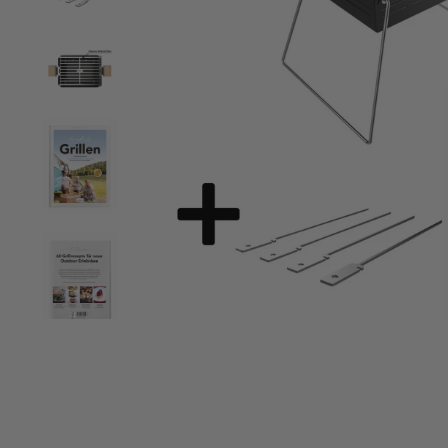
“
tabil und leicht zu handhaben.
Hat wunderbar geklappt und können wir
”
nur weiter
Michael Ludwig