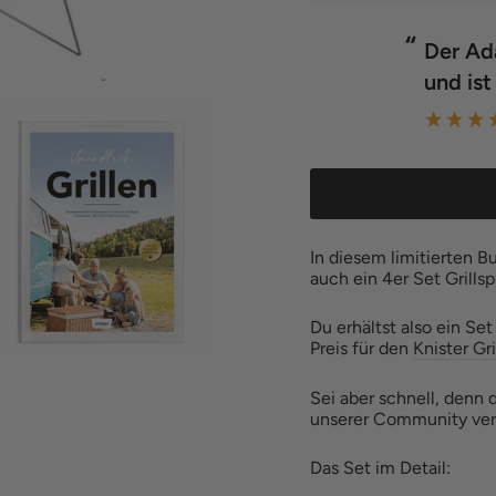
“
Der Adapter funktioniert einwandfrei
empfehlen.
und ist leicht 
”
Sabine Guder
Joha
In diesem limitierten Bu
auch ein 4er Set Grillsp
Du erhältst also ein S
Preis für den
Knister Gri
Sei aber schnell, denn d
unserer Community ver
Das Set im Detail: