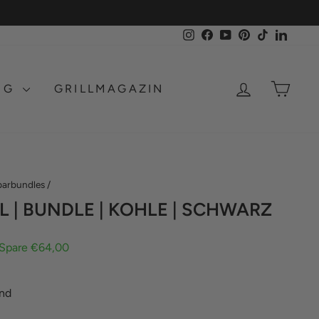
Instagram
Facebook
YouTube
Pinterest
TikTok
LinkedI
EINLOGG
EIN
NG
GRILLMAGAZIN
parbundles
/
L | BUNDLE | KOHLE | SCHWARZ
Spare €64,00
and