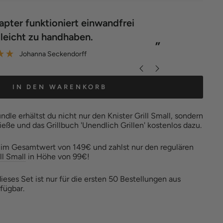
“
Nach den ersten winter im freien sieht er
zu handhaben.
immer noch fast wi
”
nna Seckendorff
Anonym
IN DEN WARENKORB
ndle erhältst du nicht nur den Knister Grill Small, sondern
ieße und das Grillbuch 'Unendlich Grillen' kostenlos dazu.
et im Gesamtwert von 149€ und zahlst nur den regulären
ll Small
in Höhe von 99€!
ieses Set ist nur für die ersten 50 Bestellungen aus
fügbar.